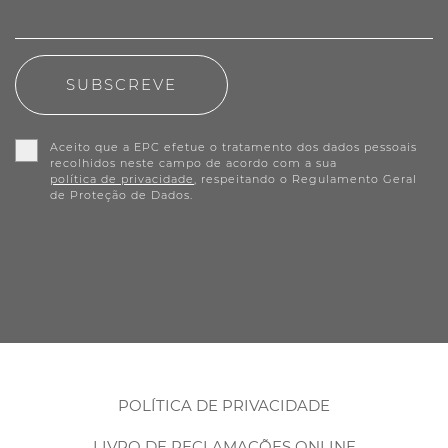
SUBSCREVE
Aceito que a EPC efetue o tratamento dos dados pessoais
recolhidos neste campo de acordo com a sua
política de privacidade
, respeitando o Regulamento Geral
de Proteção de Dados.
POLÍTICA DE PRIVACIDADE
LIVRO DE RECLAMAÇÕES ONLINE