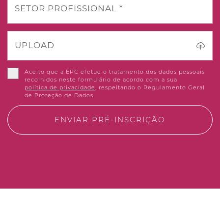
SETOR PROFISSIONAL *
UPLOAD
Aceito que a EPC efetue o tratamento dos dados pessoais
recolhidos neste formulário de acordo com a sua
política de privacidade
, respeitando o Regulamento Geral
de Proteção de Dados.
ENVIAR PRÉ-INSCRIÇÃO