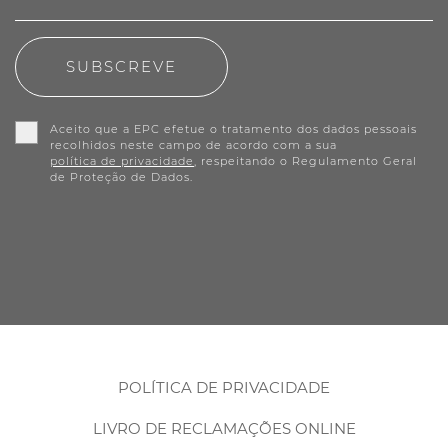
SUBSCREVE
Aceito que a EPC efetue o tratamento dos dados pessoais
recolhidos neste campo de acordo com a sua
política de privacidade
, respeitando o Regulamento Geral
de Proteção de Dados.
POLÍTICA DE PRIVACIDADE
LIVRO DE RECLAMAÇÕES ONLINE