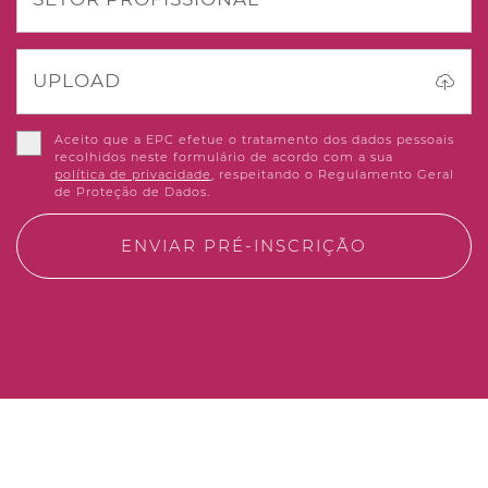
UPLOAD
Aceito que a EPC efetue o tratamento dos dados pessoais
recolhidos neste formulário de acordo com a sua
política de privacidade
, respeitando o Regulamento Geral
de Proteção de Dados.
ENVIAR PRÉ-INSCRIÇÃO