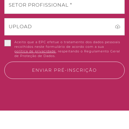
SETOR PROFISSIONAL *
UPLOAD
Aceito que a EPC efetue o tratamento dos dados pessoais
recolhidos neste formulário de acordo com a sua
política de privacidade
, respeitando o Regulamento Geral
de Proteção de Dados.
ENVIAR PRÉ-INSCRIÇÃO