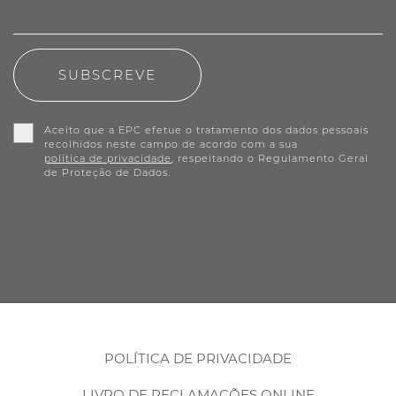
SUBSCREVE
Aceito que a EPC efetue o tratamento dos dados pessoais
recolhidos neste campo de acordo com a sua
política de privacidade
, respeitando o Regulamento Geral
de Proteção de Dados.
POLÍTICA DE PRIVACIDADE
LIVRO DE RECLAMAÇÕES ONLINE