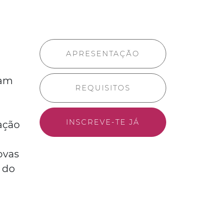
APRESENTAÇÃO
tam
REQUISITOS
INSCREVE-TE JÁ
ação
ovas
 do