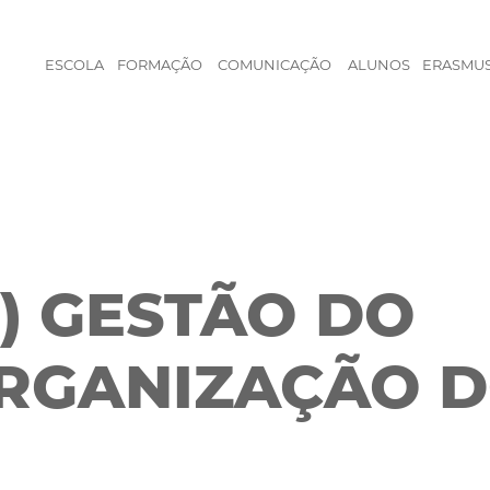
ESCOLA
FORMAÇÃO
COMUNICAÇÃO
ALUNOS
ERASMU
2) GESTÃO DO
ORGANIZAÇÃO 