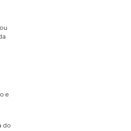
 ou
da
o e
a do