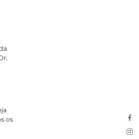
ada
Dr.
eja
os os