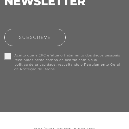
NEWSLETTER
SUBSCREVE
Aceito que a EPC efetue o tratamento dos dados pessoais
recolhidos neste campo de acordo com a sua
política de privacidade
, respeitando o Regulamento Geral
de Proteção de Dados.