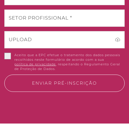
SETOR PROFISSIONAL *
UPLOAD
Aceito que a EPC efetue o tratamento dos dados pessoais
recolhidos neste formulário de acordo com a sua
política de privacidade
, respeitando o Regulamento Geral
de Proteção de Dados.
ENVIAR PRÉ-INSCRIÇÃO