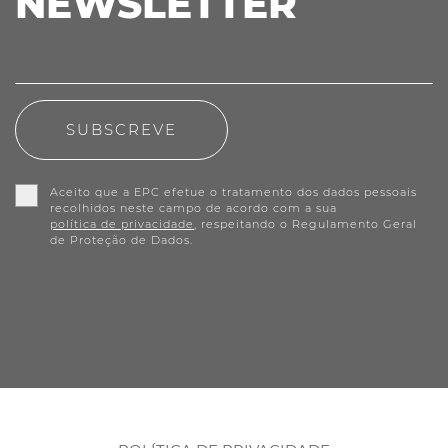
NEWSLETTER
SUBSCREVE
Aceito que a EPC efetue o tratamento dos dados pessoais
recolhidos neste campo de acordo com a sua
política de privacidade
, respeitando o Regulamento Geral
de Proteção de Dados.