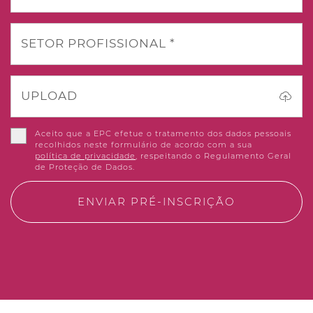
SETOR PROFISSIONAL *
UPLOAD
Aceito que a EPC efetue o tratamento dos dados pessoais
recolhidos neste formulário de acordo com a sua
política de privacidade
, respeitando o Regulamento Geral
de Proteção de Dados.
ENVIAR PRÉ-INSCRIÇÃO