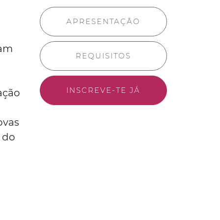
APRESENTAÇÃO
tam
REQUISITOS
INSCREVE-TE JÁ
ação
ovas
 do