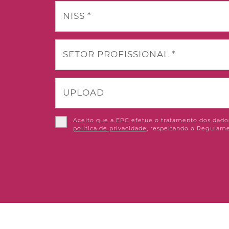
NISS *
SETOR PROFISSIONAL *
UPLOAD
Aceito que a EPC efetue o tratamento dos dados
política de privacidade
, respeitando o Regulame