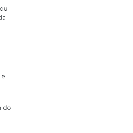
 ou
da
 e
a do