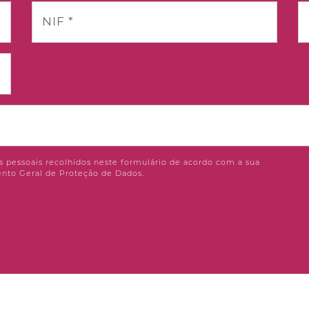
NIF *
 pessoais recolhidos neste formulário de acordo com a sua
nto Geral de Proteção de Dados.