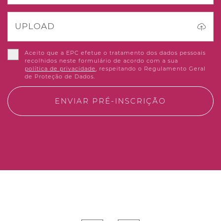
UPLOAD
Aceito que a EPC efetue o tratamento dos dados pessoais
recolhidos neste formulário de acordo com a sua
política de privacidade
, respeitando o Regulamento Geral
de Proteção de Dados.
ENVIAR PRÉ-INSCRIÇÃO