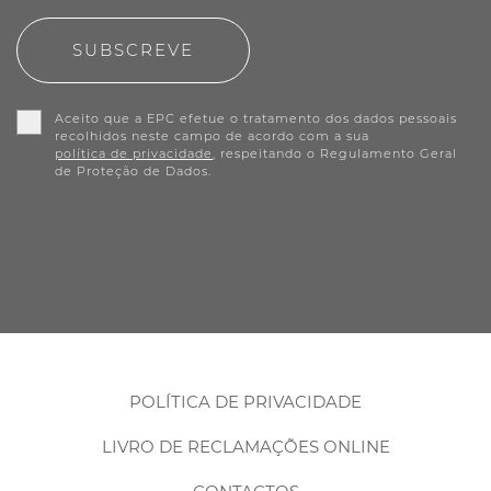
SUBSCREVE
Aceito que a EPC efetue o tratamento dos dados pessoais
recolhidos neste campo de acordo com a sua
política de privacidade
, respeitando o Regulamento Geral
de Proteção de Dados.
POLÍTICA DE PRIVACIDADE
LIVRO DE RECLAMAÇÕES ONLINE