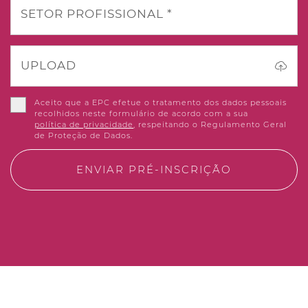
SETOR PROFISSIONAL *
UPLOAD
Aceito que a EPC efetue o tratamento dos dados pessoais
recolhidos neste formulário de acordo com a sua
política de privacidade
, respeitando o Regulamento Geral
de Proteção de Dados.
ENVIAR PRÉ-INSCRIÇÃO