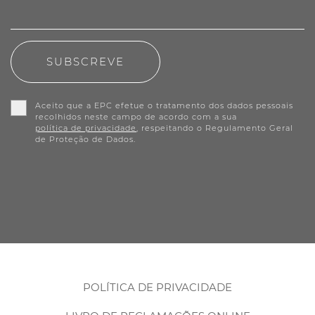
SUBSCREVE
Aceito que a EPC efetue o tratamento dos dados pessoais
recolhidos neste campo de acordo com a sua
política de privacidade
, respeitando o Regulamento Geral
de Proteção de Dados.
POLÍTICA DE PRIVACIDADE