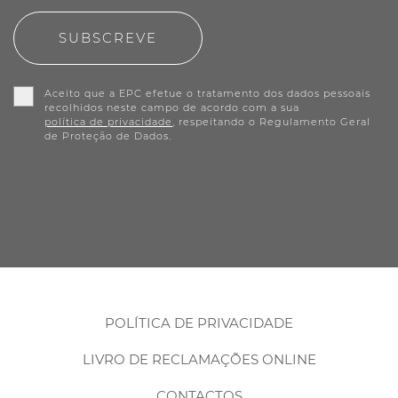
SUBSCREVE
Aceito que a EPC efetue o tratamento dos dados pessoais
recolhidos neste campo de acordo com a sua
política de privacidade
, respeitando o Regulamento Geral
de Proteção de Dados.
POLÍTICA DE PRIVACIDADE
LIVRO DE RECLAMAÇÕES ONLINE
CONTACTOS