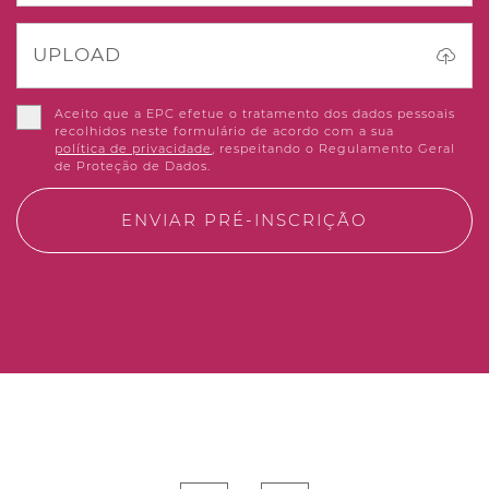
UPLOAD
Aceito que a EPC efetue o tratamento dos dados pessoais
recolhidos neste formulário de acordo com a sua
política de privacidade
, respeitando o Regulamento Geral
de Proteção de Dados.
ENVIAR PRÉ-INSCRIÇÃO