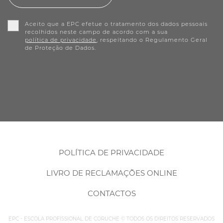
Aceito que a EPC efetue o tratamento dos dados pessoais
recolhidos neste campo de acordo com a sua
política de privacidade
, respeitando o Regulamento Geral
de Proteção de Dados.
POLÍTICA DE PRIVACIDADE
LIVRO DE RECLAMAÇÕES ONLINE
CONTACTOS
EPC - ESCOLA PROFISSIONAL DE CORUCHE © TODOS OS DIREITOS RESERVADOS