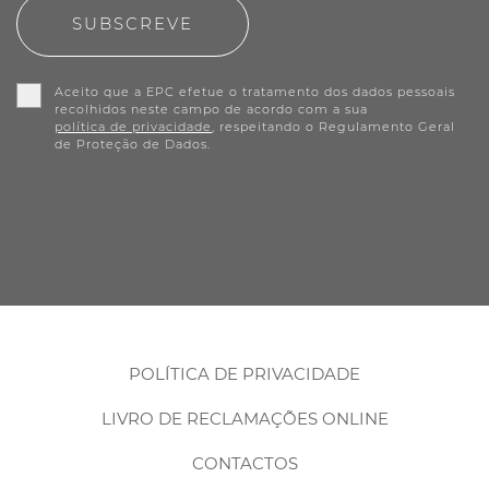
SUBSCREVE
Aceito que a EPC efetue o tratamento dos dados pessoais
recolhidos neste campo de acordo com a sua
política de privacidade
, respeitando o Regulamento Geral
de Proteção de Dados.
POLÍTICA DE PRIVACIDADE
LIVRO DE RECLAMAÇÕES ONLINE
CONTACTOS