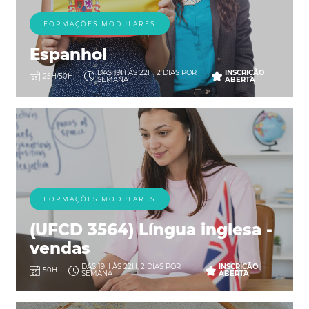
FORMAÇÕES MODULARES
Espanhol
DAS 19H ÀS 22H, 2 DIAS POR
INSCRIÇÃO
25H/50H
SEMANA
ABERTA
FORMAÇÕES MODULARES
(UFCD 3564) Língua inglesa -
vendas
DAS 19H ÀS 22H, 2 DIAS POR
INSCRIÇÃO
50H
SEMANA
ABERTA