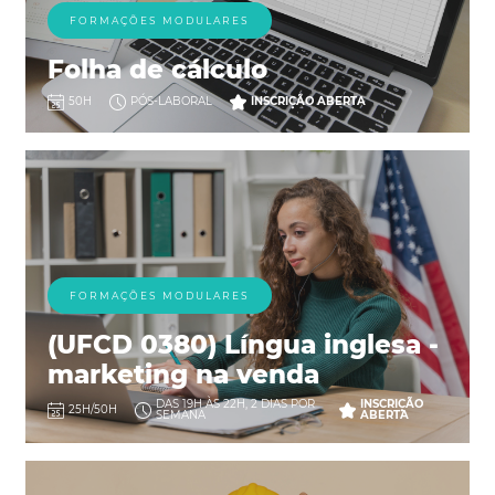
FORMAÇÕES MODULARES
Folha de cálculo
50H
PÓS-LABORAL
INSCRIÇÃO ABERTA
FORMAÇÕES MODULARES
(UFCD 0380) Língua inglesa -
marketing na venda
DAS 19H ÀS 22H, 2 DIAS POR
INSCRIÇÃO
25H/50H
SEMANA
ABERTA