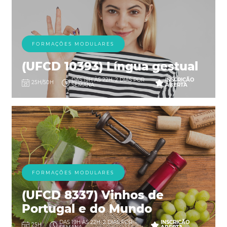
FORMAÇÕES MODULARES
(UFCD 10393) Língua gestual
DAS 19H ÀS 22H, 2 DIAS POR
INSCRIÇÃO
25H/50H
SEMANA
ABERTA
FORMAÇÕES MODULARES
(UFCD 8337) Vinhos de
Portugal e do Mundo
DAS 19H ÀS 22H, 2 DIAS POR
INSCRIÇÃO
25H