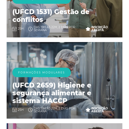
(UFCD 1531) Gestão de
conflitos
DAS 19H ÀS 22H, 2 DIAS POR
INSCRIÇÃO
25H
SEMANA
ABERTA
FORMAÇÕES MODULARES
(UFCD 2659) Higiene e
segurança alimentar e
sistema HACCP
DAS 19H ÀS 22H, 2 DIAS POR
INSCRIÇÃO
25H
SEMANA
ABERTA