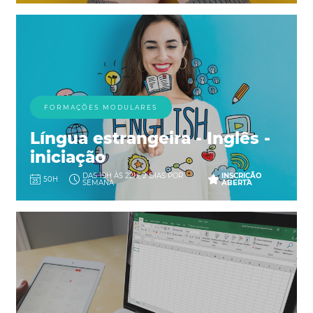
FORMAÇÕES MODULARES
Língua estrangeira - Inglês -
iniciação
DAS 19H ÀS 22H, 2 DIAS POR
INSCRIÇÃO
50H
SEMANA
ABERTA