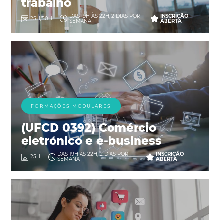
trabalho
DAS 19H ÀS 22H, 2 DIAS POR
INSCRIÇÃO
25H/50H
SEMANA
ABERTA
FORMAÇÕES MODULARES
(UFCD 0392) Comércio
eletrónico e e-business
DAS 19H ÀS 22H, 2 DIAS POR
INSCRIÇÃO
25H
SEMANA
ABERTA