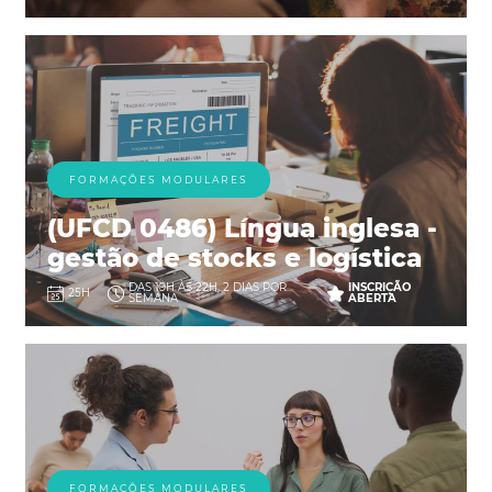
FORMAÇÕES MODULARES
(UFCD 0486) Língua inglesa -
gestão de stocks e logística
DAS 19H ÀS 22H, 2 DIAS POR
INSCRIÇÃO
25H
SEMANA
ABERTA
FORMAÇÕES MODULARES