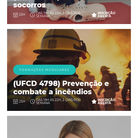
socorros
DAS 19H ÀS 22H, 2 DIAS POR
INSCRIÇÃO
25H
SEMANA
ABERTA
FORMAÇÕES MODULARES
(UFCD 4798) Prevenção e
combate a incêndios
DAS 19H ÀS 22H, 2 DIAS POR
INSCRIÇÃO
25H
SEMANA
ABERTA