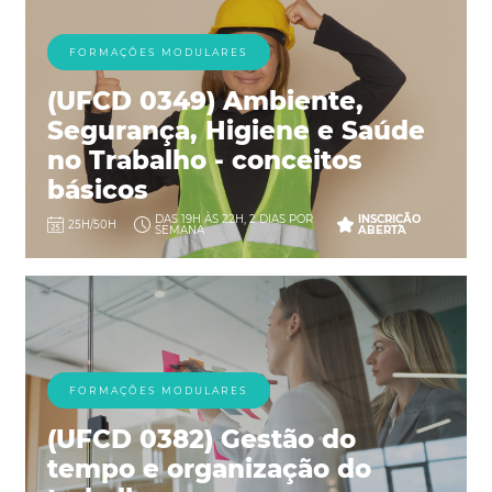
FORMAÇÕES MODULARES
(UFCD 0349) Ambiente,
Segurança, Higiene e Saúde
no Trabalho - conceitos
básicos
DAS 19H ÀS 22H, 2 DIAS POR
INSCRIÇÃO
25H/50H
SEMANA
ABERTA
FORMAÇÕES MODULARES
(UFCD 0382) Gestão do
tempo e organização do