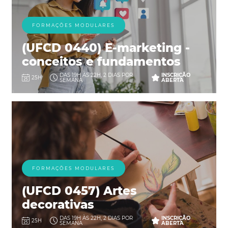
FORMAÇÕES MODULARES
(UFCD 0440) E-marketing -
conceitos e fundamentos
DAS 19H ÀS 22H, 2 DIAS POR
INSCRIÇÃO
25H
SEMANA
ABERTA
FORMAÇÕES MODULARES
(UFCD 0457) Artes
decorativas
DAS 19H ÀS 22H, 2 DIAS POR
INSCRIÇÃO
25H
SEMANA
ABERTA