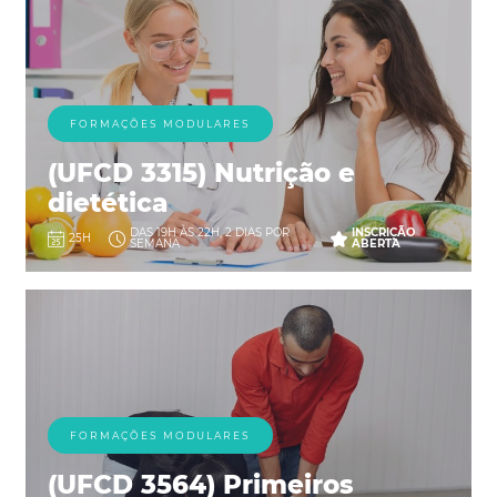
FORMAÇÕES MODULARES
(UFCD 3315) Nutrição e
dietética
DAS 19H ÀS 22H, 2 DIAS POR
INSCRIÇÃO
25H
SEMANA
ABERTA
FORMAÇÕES MODULARES
(UFCD 3564) Primeiros