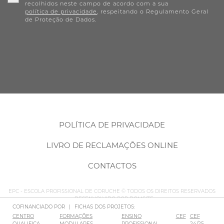
recolhidos neste campo de acordo com a sua
política de privacidade
, respeitando o Regulamento Geral
de Proteção de Dados.
POLÍTICA DE PRIVACIDADE
LIVRO DE RECLAMAÇÕES ONLINE
CONTACTOS
EPC - ESCOLA PROFISSIONAL DE CORUCHE © TODOS OS DIREITOS RESERVADOS
– DESENVOLVIDO POR
BOMSITE
COFINANCIADO POR
|
FICHAS DOS PROJETOS:
CENTRO
FORMAÇÕES
ENSINO
CEF
CEF
QUALIFICA
MODULARES
PROFISSIONAL
24/25