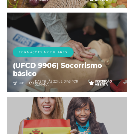
SEMANA
ABERTA
FORMAÇÕES MODULARES
(UFCD 9906) Socorrismo
básico
DAS 19H ÀS 22H, 2 DIAS POR
INSCRIÇÃO
25H
SEMANA
ABERTA