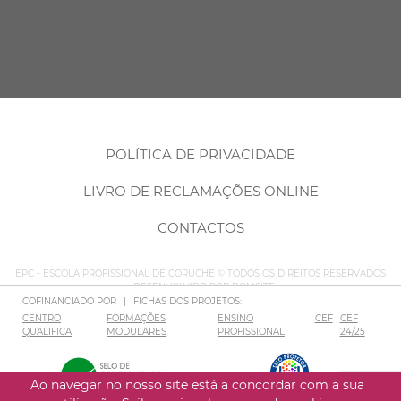
POLÍTICA DE PRIVACIDADE
LIVRO DE RECLAMAÇÕES ONLINE
CONTACTOS
EPC - ESCOLA PROFISSIONAL DE CORUCHE © TODOS OS DIREITOS RESERVADOS
– DESENVOLVIDO POR
BOMSITE
COFINANCIADO POR
|
FICHAS DOS PROJETOS:
CENTRO
FORMAÇÕES
ENSINO
CEF
CEF
QUALIFICA
MODULARES
PROFISSIONAL
24/25
Ao navegar no nosso site está a concordar com a sua