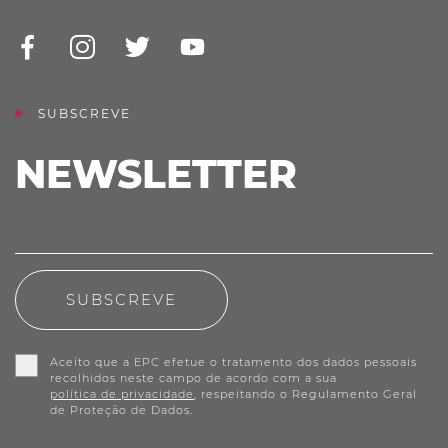
SUBSCREVE
NEWSLETTER
SUBSCREVE
Aceito que a EPC efetue o tratamento dos dados pessoais
recolhidos neste campo de acordo com a sua
política de privacidade
, respeitando o Regulamento Geral
de Proteção de Dados.