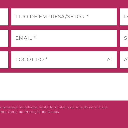
TIPO DE EMPRESA/SETOR *
L
EMAIL *
S
LOGÓTIPO *
A
 pessoais recolhidos neste formulário de acordo com a sua
nto Geral de Proteção de Dados.