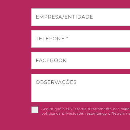
EMPRESA/ENTIDADE
TELEFONE *
FACEBOOK
OBSERVAÇÕES
Aceito que a EPC efetue o tratamento dos dados
política de privacidade
, respeitando o Regulame