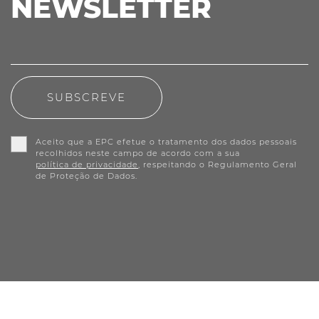
NEWSLETTER
SUBSCREVE
Aceito que a EPC efetue o tratamento dos dados pessoais
recolhidos neste campo de acordo com a sua
política de privacidade
, respeitando o Regulamento Geral
de Proteção de Dados.