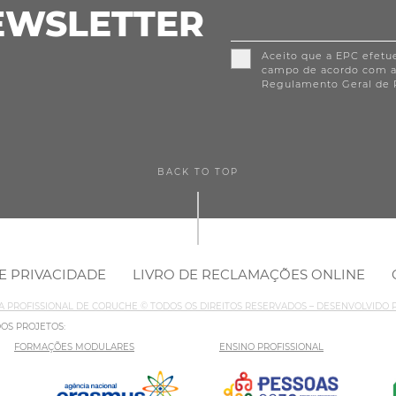
EWSLETTER
Aceito que a EPC efetu
campo de acordo com 
Regulamento Geral de 
BACK TO TOP
DE PRIVACIDADE
LIVRO DE RECLAMAÇÕES ONLINE
LA PROFISSIONAL DE CORUCHE © TODOS OS DIREITOS RESERVADOS – DESENVOLVIDO
DOS PROJETOS:
FORMAÇÕES MODULARES
ENSINO PROFISSIONAL