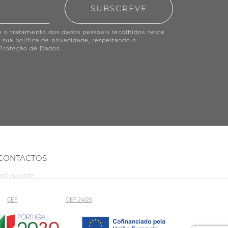
SUBSCREVE
e o tratamento dos dados pessoais recolhidos neste
a sua
política de privacidade
, respeitando o
Proteção de Dados.
CONTACTOS
 POR
BOMSITE
CEF
CEF 24/25