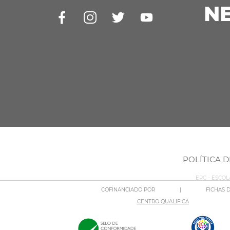
N
POLÍTICA 
EPC - ESCO
COFINANCIADO POR
|
FICHAS 
CENTRO QUALIFICA