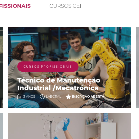
ISSIONAIS
CURSOS CEF
CURSOS PROFISSIONAIS
Técnico de Manutenção
Industrial /Mecatrónica
3 ANOS
LABORAL
INSCRIÇÃO ABERTA