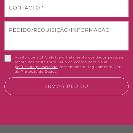
CONTACTO *
PEDIDO/REQUISIÇÃO/INFORMAÇÃO
Aceito que a EPC efetue o tratamento dos dados pessoais
recolhidos neste formulário de acordo com a sua
política de privacidade
, respeitando o Regulamento Geral
de Proteção de Dados.
ENVIAR PEDIDO