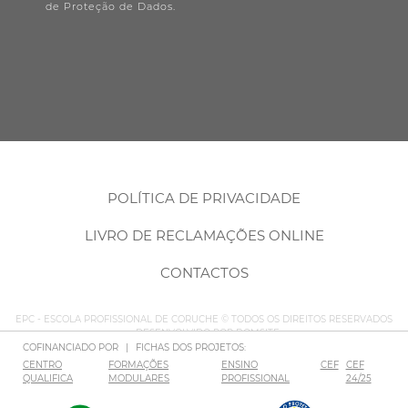
de Proteção de Dados.
POLÍTICA DE PRIVACIDADE
LIVRO DE RECLAMAÇÕES ONLINE
CONTACTOS
EPC - ESCOLA PROFISSIONAL DE CORUCHE © TODOS OS DIREITOS RESERVADOS
– DESENVOLVIDO POR
BOMSITE
COFINANCIADO POR
|
FICHAS DOS PROJETOS:
CENTRO
FORMAÇÕES
ENSINO
CEF
CEF
QUALIFICA
MODULARES
PROFISSIONAL
24/25