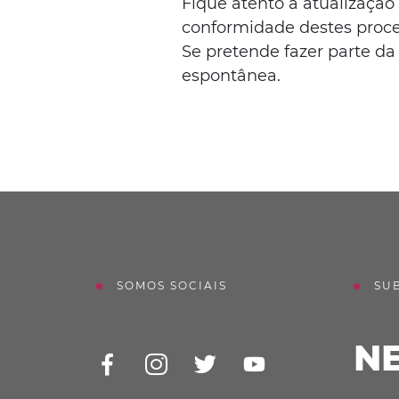
Fique atento à atualização
conformidade destes proce
Se pretende fazer parte da
espontânea.
SOMOS SOCIAIS
SU
N