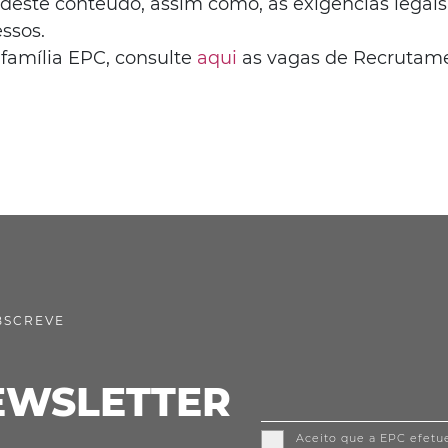
 deste conteúdo, assim como, as exigências legais
ssos.
 família EPC, consulte
aqui
as vagas de Recrutam
BSCREVE
EWSLETTER
Aceito que a EPC efetu