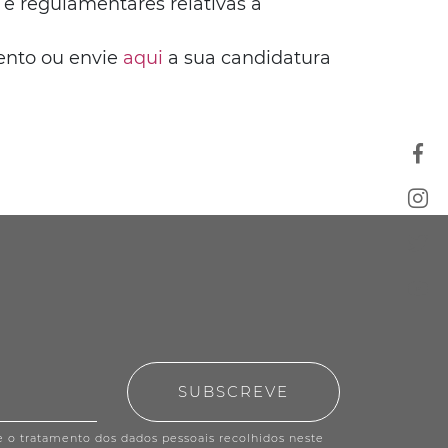
 e regulamentares relativas à
ento ou envie
aqui
a sua candidatura
SUBSCREVE
e o tratamento dos dados pessoais recolhidos neste