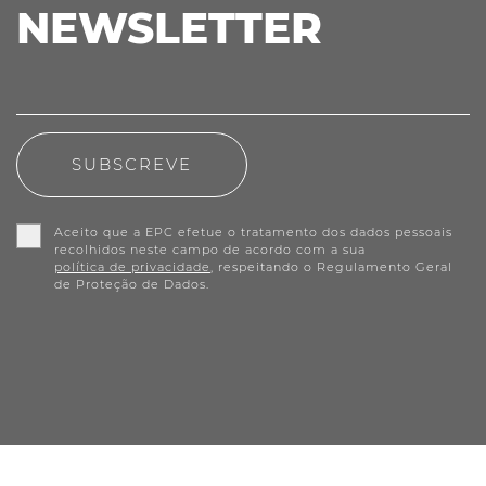
NEWSLETTER
SUBSCREVE
Aceito que a EPC efetue o tratamento dos dados pessoais
recolhidos neste campo de acordo com a sua
política de privacidade
, respeitando o Regulamento Geral
de Proteção de Dados.