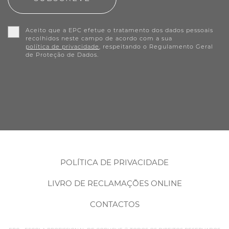
Aceito que a EPC efetue o tratamento dos dados pessoais
recolhidos neste campo de acordo com a sua
política de privacidade
, respeitando o Regulamento Geral
de Proteção de Dados.
POLÍTICA DE PRIVACIDADE
LIVRO DE RECLAMAÇÕES ONLINE
CONTACTOS