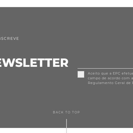
BSCREVE
EWSLETTER
Aceito que a EPC efetu
campo de acordo com 
Regulamento Geral de 
BACK TO TOP