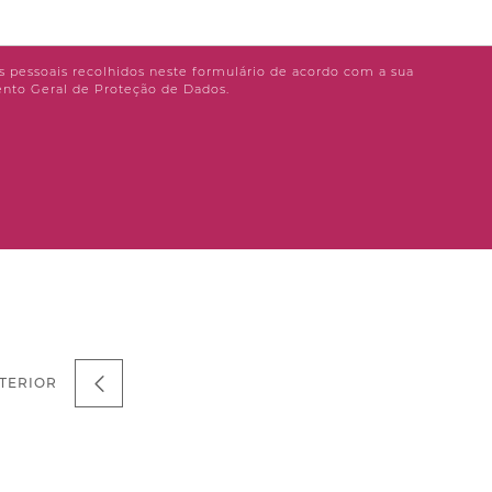
 pessoais recolhidos neste formulário de acordo com a sua
nto Geral de Proteção de Dados.
TERIOR