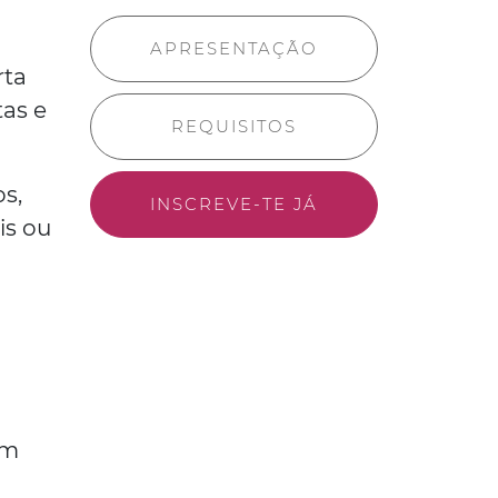
APRESENTAÇÃO
rta
tas e
REQUISITOS
s,
INSCREVE-TE JÁ
is ou
um