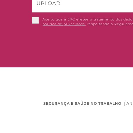
UPLOAD
Aceito que a EPC efetue o tratamento dos dados
política de privacidade
, respeitando o Regulame
SEGURANÇA E SAÚDE NO TRABALHO
|
AN