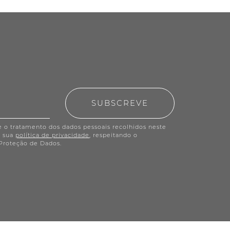
SUBSCREVE
e o tratamento dos dados pessoais recolhidos neste
a sua
política de privacidade
, respeitando o
Proteção de Dados.