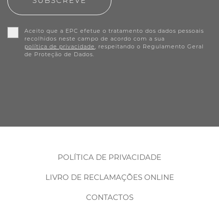
SUBSCREVE
Aceito que a EPC efetue o tratamento dos dados pessoais
recolhidos neste campo de acordo com a sua
política de privacidade
, respeitando o Regulamento Geral
de Proteção de Dados.
POLÍTICA DE PRIVACIDADE
LIVRO DE RECLAMAÇÕES ONLINE
CONTACTOS