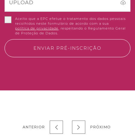
UPLOAD
Aceito que a EPC efetue o tratamento dos dados pessoais
recolhidos neste formulário de acordo com a sua
política de privacidade
, respeitando o Regulamento Geral
de Proteção de Dados.
ENVIAR PRÉ-INSCRIÇÃO
ANTERIOR
PRÓXIMO