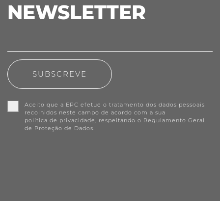
NEWSLETTER
SUBSCREVE
Aceito que a EPC efetue o tratamento dos dados pessoais
recolhidos neste campo de acordo com a sua
política de privacidade
, respeitando o Regulamento Geral
de Proteção de Dados.