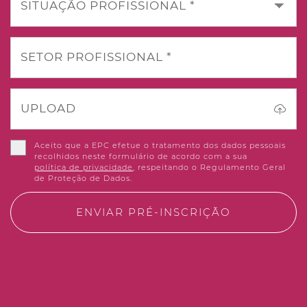
SITUAÇÃO PROFISSIONAL *
SETOR PROFISSIONAL *
UPLOAD
Aceito que a EPC efetue o tratamento dos dados pessoais
recolhidos neste formulário de acordo com a sua
política de privacidade
, respeitando o Regulamento Geral
de Proteção de Dados.
ENVIAR PRÉ-INSCRIÇÃO