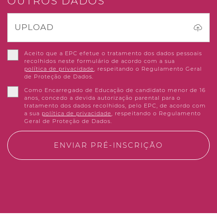
OUTROS DADOS
UPLOAD
Aceito que a EPC efetue o tratamento dos dados pessoais
recolhidos neste formulário de acordo com a sua
política de privacidade
, respeitando o Regulamento Geral
de Proteção de Dados.
Como Encarregado de Educação de candidato menor de 16
anos, concedo a devida autorização parental para o
tratamento dos dados recolhidos, pelo EPC, de acordo com
a sua
política de privacidade
, respeitando o Regulamento
Geral de Proteção de Dados.
ENVIAR PRÉ-INSCRIÇÃO