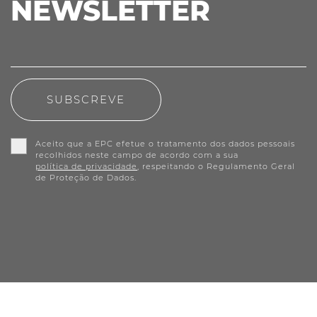
NEWSLETTER
SUBSCREVE
Aceito que a EPC efetue o tratamento dos dados pessoais
recolhidos neste campo de acordo com a sua
política de privacidade
, respeitando o Regulamento Geral
de Proteção de Dados.