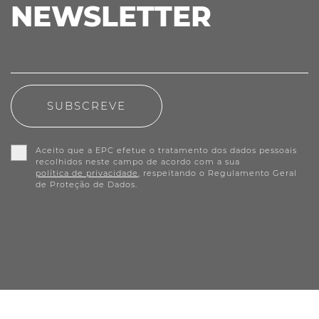
NEWSLETTER
SUBSCREVE
Aceito que a EPC efetue o tratamento dos dados pessoais
recolhidos neste campo de acordo com a sua
política de privacidade
, respeitando o Regulamento Geral
de Proteção de Dados.