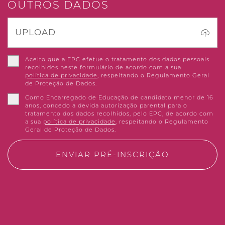
OUTROS DADOS
UPLOAD
Aceito que a EPC efetue o tratamento dos dados pessoais
recolhidos neste formulário de acordo com a sua
política de privacidade
, respeitando o Regulamento Geral
de Proteção de Dados.
Como Encarregado de Educação de candidato menor de 16
anos, concedo a devida autorização parental para o
tratamento dos dados recolhidos, pelo EPC, de acordo com
a sua
política de privacidade
, respeitando o Regulamento
Geral de Proteção de Dados.
ENVIAR PRÉ-INSCRIÇÃO