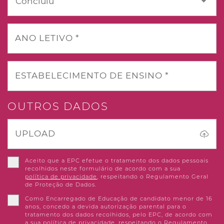
ANO LETIVO *
ESTABELECIMENTO DE ENSINO *
OUTROS DADOS
UPLOAD
Aceito que a EPC efetue o tratamento dos dados pessoais
recolhidos neste formulário de acordo com a sua
política de privacidade
, respeitando o Regulamento Geral
de Proteção de Dados.
Como Encarregado de Educação de candidato menor de 16
anos, concedo a devida autorização parental para o
tratamento dos dados recolhidos, pelo EPC, de acordo com
a sua
política de privacidade
, respeitando o Regulamento