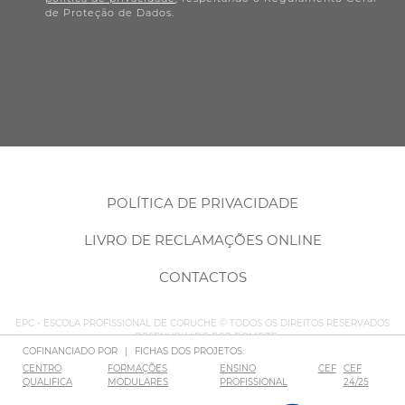
de Proteção de Dados.
POLÍTICA DE PRIVACIDADE
LIVRO DE RECLAMAÇÕES ONLINE
CONTACTOS
EPC - ESCOLA PROFISSIONAL DE CORUCHE © TODOS OS DIREITOS RESERVADOS
– DESENVOLVIDO POR
BOMSITE
COFINANCIADO POR
|
FICHAS DOS PROJETOS:
CENTRO
FORMAÇÕES
ENSINO
CEF
CEF
QUALIFICA
MODULARES
PROFISSIONAL
24/25