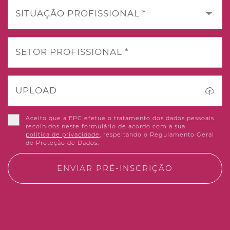
SITUAÇÃO PROFISSIONAL *
SETOR PROFISSIONAL *
UPLOAD
Aceito que a EPC efetue o tratamento dos dados pessoais
recolhidos neste formulário de acordo com a sua
política de privacidade
, respeitando o Regulamento Geral
de Proteção de Dados.
ENVIAR PRÉ-INSCRIÇÃO