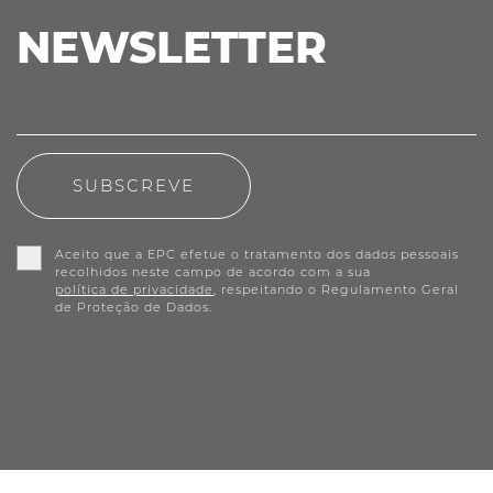
NEWSLETTER
SUBSCREVE
Aceito que a EPC efetue o tratamento dos dados pessoais
recolhidos neste campo de acordo com a sua
política de privacidade
, respeitando o Regulamento Geral
de Proteção de Dados.