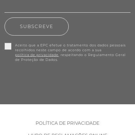
SUBSCREVE
Aceito que a EPC efetue o tratamento dos dados pessoais
recolhidos neste campo de acordo com a sua
política de privacidade
, respeitando o Regulamento Geral
de Proteção de Dados.
POLÍTICA DE PRIVACIDADE