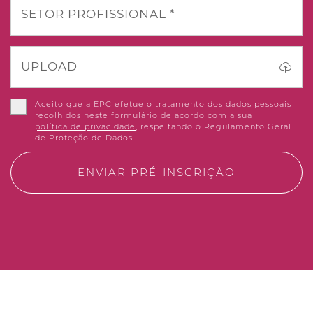
SETOR PROFISSIONAL *
UPLOAD
Aceito que a EPC efetue o tratamento dos dados pessoais
recolhidos neste formulário de acordo com a sua
política de privacidade
, respeitando o Regulamento Geral
de Proteção de Dados.
ENVIAR PRÉ-INSCRIÇÃO