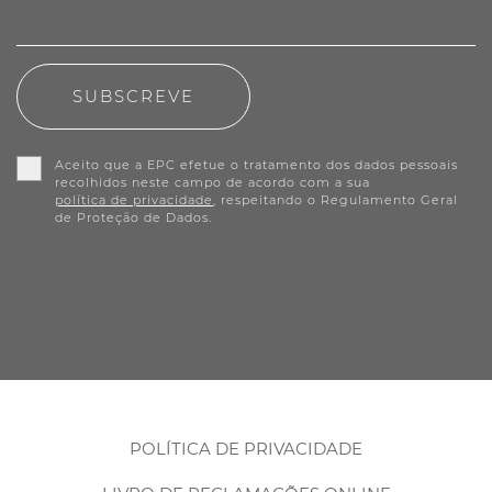
SUBSCREVE
Aceito que a EPC efetue o tratamento dos dados pessoais
recolhidos neste campo de acordo com a sua
política de privacidade
, respeitando o Regulamento Geral
de Proteção de Dados.
POLÍTICA DE PRIVACIDADE