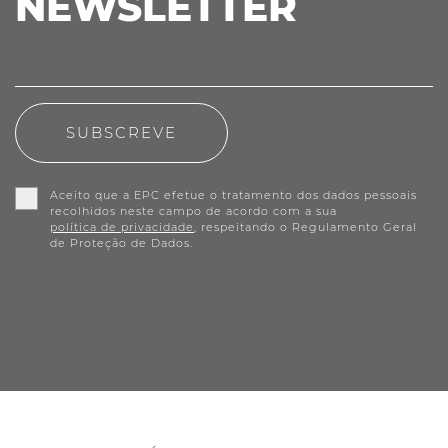
NEWSLETTER
SUBSCREVE
Aceito que a EPC efetue o tratamento dos dados pessoais
recolhidos neste campo de acordo com a sua
política de privacidade
, respeitando o Regulamento Geral
de Proteção de Dados.