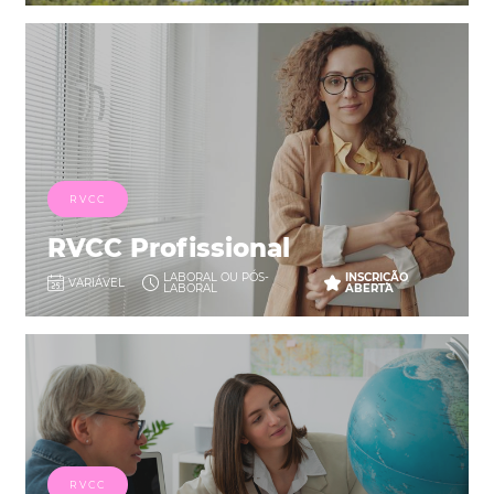
RVCC
RVCC Profissional
LABORAL OU PÓS-
INSCRIÇÃO
VARIÁVEL
LABORAL
ABERTA
RVCC