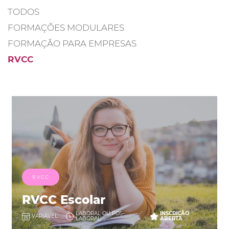
TODOS
FORMAÇÕES MODULARES
FORMAÇÃO PARA EMPRESAS
RVCC
RVCC
RVCC Escolar
LABORAL OU PÓS-
INSCRIÇÃO
VARIÁVEL
LABORAL
ABERTA