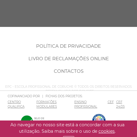
POLÍTICA DE PRIVACIDADE
LIVRO DE RECLAMAÇÕES ONLINE
CONTACTOS
EPC - ESCOLA PROFISSIONAL DE CORUCHE © TODOS OS DIREITOS RESERVADOS
– DESENVOLVIDO POR
BOMSITE
COFINANCIADO POR
|
FICHAS DOS PROJETOS:
CENTRO
FORMAÇÕES
ENSINO
CEF
CEF
QUALIFICA
MODULARES
PROFISSIONAL
24/25
Ao navegar no nosso site está a concordar com a sua
utilização. Saiba mais sobre o uso de
cookies
.