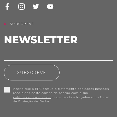
SUBSCREVE
NEWSLETTER
SUBSCREVE
Aceito que a EPC efetue o tratamento dos dados pessoais
recolhidos neste campo de acordo com a sua
política de privacidade
, respeitando o Regulamento Geral
de Proteção de Dados.