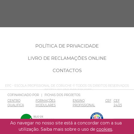
POLÍTICA DE PRIVACIDADE
LIVRO DE RECLAMAÇÕES ONLINE
CONTACTOS
EPC - ESCOLA PROFISSIONAL DE CORUCHE © TODOS OS DIREITOS RESERVADOS
– DESENVOLVIDO POR
BOMSITE
COFINANCIADO POR
|
FICHAS DOS PROJETOS:
CENTRO
FORMAÇÕES
ENSINO
CEF
CEF
QUALIFICA
MODULARES
PROFISSIONAL
24/25
Ao navegar no nosso site está a concordar com a sua
utilização. Saiba mais sobre o uso de
cookies
.