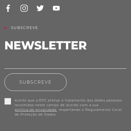
SUBSCREVE
NEWSLETTER
SUBSCREVE
Aceito que a EPC efetue o tratamento dos dados pessoais
recolhidos neste campo de acordo com a sua
política de privacidade
, respeitando o Regulamento Geral
de Proteção de Dados.