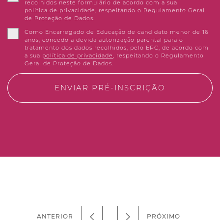
recolhidos neste formulário de acordo com a sua
política de privacidade
, respeitando o Regulamento Geral
de Proteção de Dados.
Como Encarregado de Educação de candidato menor de 16
anos, concedo a devida autorização parental para o
tratamento dos dados recolhidos, pelo EPC, de acordo com
a sua
política de privacidade
, respeitando o Regulamento
Geral de Proteção de Dados.
ENVIAR PRÉ-INSCRIÇÃO
ANTERIOR
PRÓXIMO