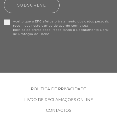
SUBSCREVE
Aceito que a EPC efetue o tratamento dos dados pessoais
recolhidos neste campo de acordo com a sua
política de privacidade
, respeitando o Regulamento Geral
de Proteção de Dados.
POLÍTICA DE PRIVACIDADE
LIVRO DE RECLAMAÇÕES ONLINE
CONTACTOS